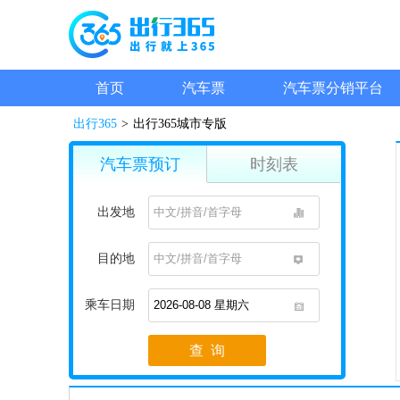
首页
汽车票
汽车票分销平台
出行365
>
出行365城市专版
汽车票预订
时刻表
出发地
1
目的地
1
乘车日期
1
查 询