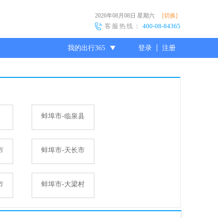
2026年08月08日
星期六
[切换]
客服热线：
400-08-84365
我的出行365
登录
注册
尊敬的会员
蚌埠市-临泉县
市
蚌埠市-天长市
市
蚌埠市-大梁村