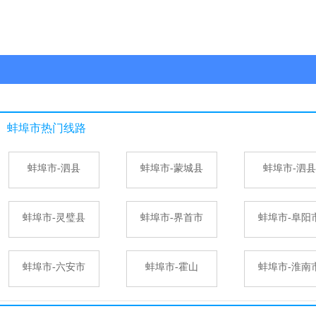
蚌埠市
热门线路
蚌埠市-泗县
蚌埠市-蒙城县
蚌埠市-泗县
蚌埠市-灵璧县
蚌埠市-界首市
蚌埠市-阜阳
蚌埠市-六安市
蚌埠市-霍山
蚌埠市-淮南