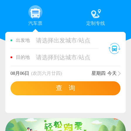
汽车票
定制专线
请选择出发城市/站点
出发地
请选择到达城市/站点
目的地
08月06日
(农历六月廿四)
星期四
今天
查 询