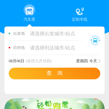
汽车票
定制专线
请选择出发城市/站点
出发地
请选择到达城市/站点
目的地
08月06日
(农历六月廿四)
星期四
今天
查 询