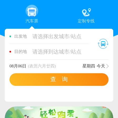
汽车票
定制专线
请选择出发城市/站点
出发地
请选择到达城市/站点
目的地
08月06日
(农历六月廿四)
星期四
今天
查 询