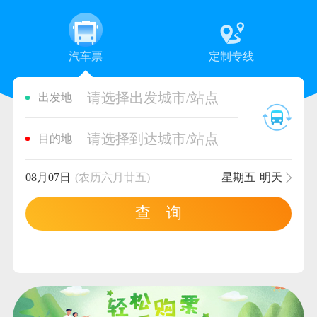
汽车票
定制专线
请选择出发城市/站点
出发地
请选择到达城市/站点
目的地
08月07日
(农历六月廿五)
星期五
明天
查 询