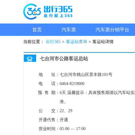
首页
汽车票
汽车票分销平台
当前位置：
出行365
>
客运站查询
>
客运站详情
七台河市公路客运总站
地 址：
七台河市桃山区景丰路101号
电 话：
0464-8219000
预 售 期：
6天
温馨提示：具体预售期请以汽车站实
准。
公 交：
22、29
开通代售：
开通
营业时间：
05:00 — 17:00