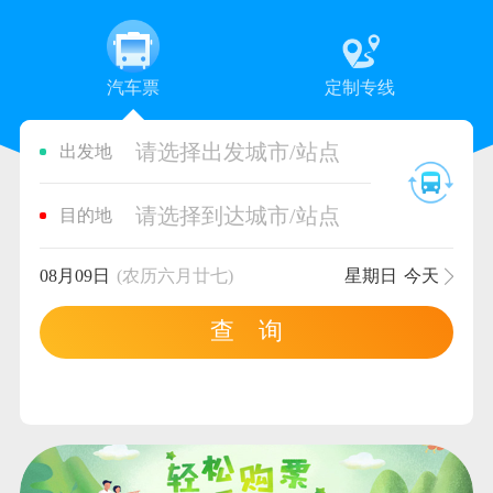
汽车票
定制专线
请选择出发城市/站点
出发地
请选择到达城市/站点
目的地
08月09日
(农历六月廿七)
星期日
今天
查 询