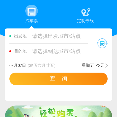
汽车票
定制专线
请选择出发城市/站点
出发地
请选择到达城市/站点
目的地
08月07日
(农历六月廿五)
星期五
今天
查 询