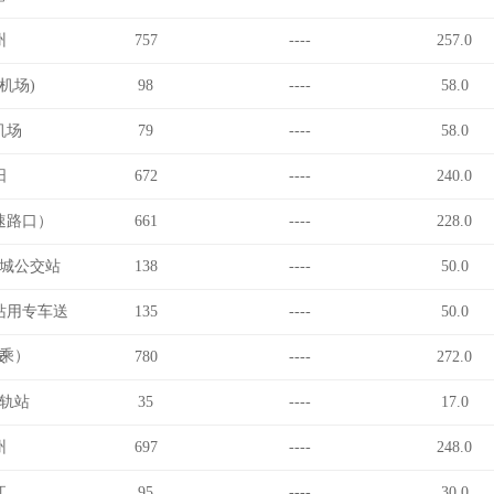
州
757
----
257.0
机场)
98
----
58.0
机场
79
----
58.0
阳
672
----
240.0
速路口）
661
----
228.0
城公交站
138
----
50.0
站用专车送
135
----
50.0
乘）
安
780
----
272.0
轨站
35
----
17.0
州
697
----
248.0
江
95
----
30.0