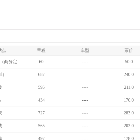
站点
里程
车型
票价
（商务定
60
----
50.0
）
山
687
----
240.0
陵
595
----
211.0
吉
434
----
170.0
庆
727
----
283.0
城
565
----
202.0
德
497
----
178.0