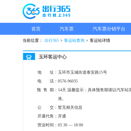
首页
汽车票
汽车票分销平台
当前位置：
出行365
>
客运站查询
>
客运站详情
玉环客运中心
地 址：
玉环市玉城街道泰安路15号
电 话：
0576-96035
预 售 期：
14天
温馨提示：具体预售期请以汽车站
准。
公 交：
暂无相关信息
开通代售：
开通
营业时间：
05:30 — 18:00