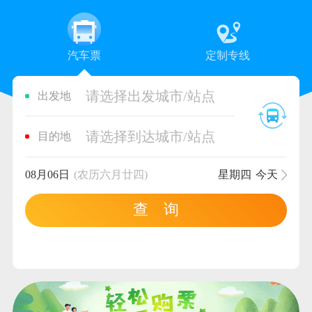
汽车票
定制专线
请选择出发城市/站点
出发地
请选择到达城市/站点
目的地
08月06日
(农历六月廿四)
星期四
今天
查 询