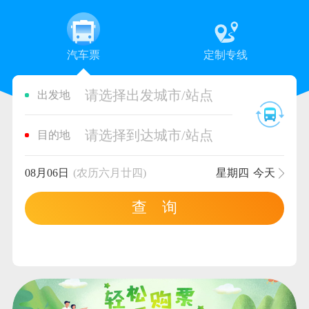
汽车票
定制专线
请选择出发城市/站点
出发地
请选择到达城市/站点
目的地
08月06日
(农历六月廿四)
星期四
今天
查 询