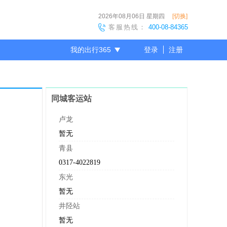
2026年08月06日
星期四
[切换]
客服热线：
400-08-84365
我的出行365
登录
注册
尊敬的会员
同城客运站
卢龙
暂无
青县
0317-4022819
东光
暂无
井陉站
暂无