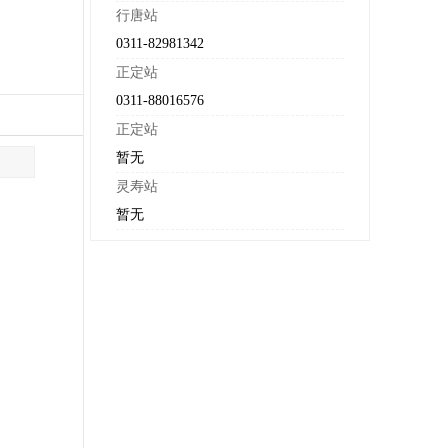
行唐站
0311-82981342
正定站
0311-88016576
正定站
暂无
灵寿站
暂无