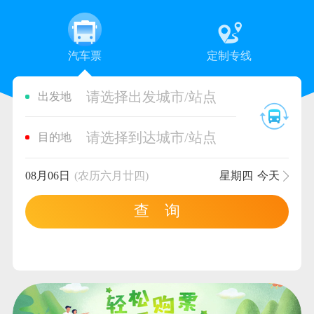
汽车票
定制专线
请选择出发城市/站点
出发地
请选择到达城市/站点
目的地
08月06日
(农历六月廿四)
星期四
今天
查 询