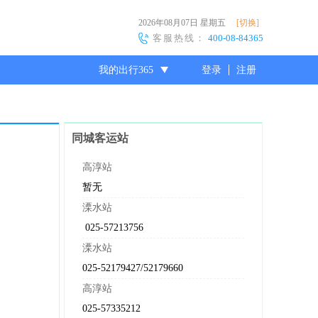
2026年08月07日
星期五
[切换]
客服热线：
400-08-84365
我的出行365
登录
注册
尊敬的会员
同城客运站
高淳站
暂无
溧水站
025-57213756
溧水站
025-52179427/52179660
高淳站
025-57335212