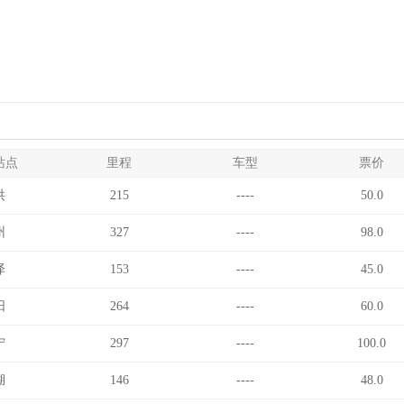
站点
里程
车型
票价
洪
215
----
50.0
州
327
----
98.0
泽
153
----
45.0
阳
264
----
60.0
宁
297
----
100.0
湖
146
----
48.0