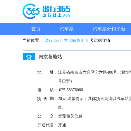
首页
汽车票
汽车票分销平台
当前位置：
出行365
>
客运站查询
>
客运站详情
南京葛塘站
地 址：
江苏省南京市六合区宁六路400号（葛塘
号口旁）
电 话：
025-58378088
预 售 期：
20天
温馨提示：具体预售期请以汽车站
准。
公 交：
暂无相关信息
开通代售：
开通