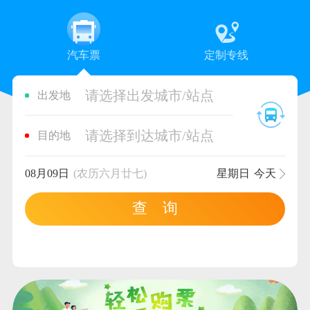
汽车票
定制专线
请选择出发城市/站点
出发地
请选择到达城市/站点
目的地
08月09日
(农历六月廿七)
星期日
今天
查 询