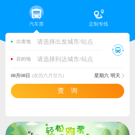
汽车票
定制专线
请选择出发城市/站点
出发地
请选择到达城市/站点
目的地
08月08日
(农历六月廿六)
星期六
明天
查 询