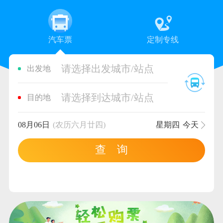
汽车票
定制专线
请选择出发城市/站点
出发地
请选择到达城市/站点
目的地
08月06日
(农历六月廿四)
星期四
今天
查 询