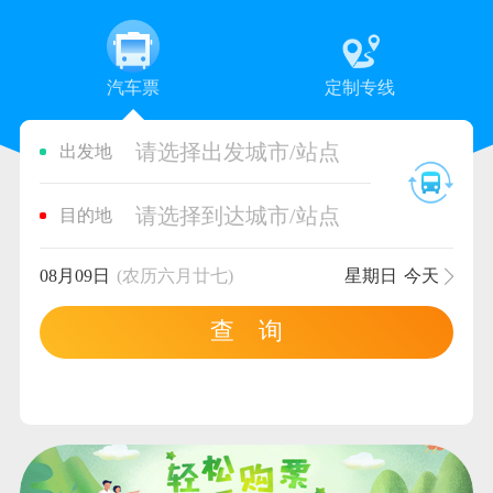
汽车票
定制专线
请选择出发城市/站点
出发地
请选择到达城市/站点
目的地
08月09日
(农历六月廿七)
星期日
今天
查 询