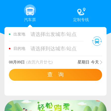
汽车票
定制专线
请选择出发城市/站点
出发地
请选择到达城市/站点
目的地
08月09日
(农历六月廿七)
星期日
今天
查 询