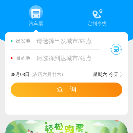
汽车票
定制专线
请选择出发城市/站点
出发地
请选择到达城市/站点
目的地
08月08日
(农历六月廿六)
星期六
今天
查 询