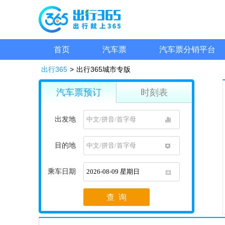
首页
汽车票
汽车票分销平台
出行365
>
出行365城市专版
汽车票预订
时刻表
出发地
1
目的地
1
乘车日期
1
查 询