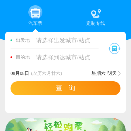
汽车票
定制专线
请选择出发城市/站点
出发地
请选择到达城市/站点
目的地
08月08日
(农历六月廿六)
星期六
明天
查 询