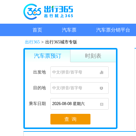
首页
汽车票
汽车票分销平台
出行365
>
出行365城市专版
汽车票预订
时刻表
出发地
1
目的地
1
乘车日期
1
查 询