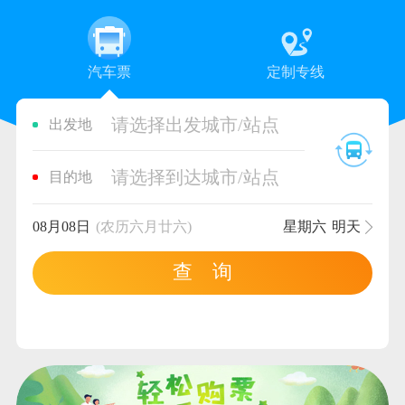
汽车票
定制专线
请选择出发城市/站点
出发地
请选择到达城市/站点
目的地
08月08日
(农历六月廿六)
星期六
明天
查 询