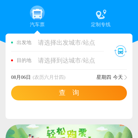
汽车票
定制专线
请选择出发城市/站点
出发地
请选择到达城市/站点
目的地
08月06日
(农历六月廿四)
星期四
今天
查 询