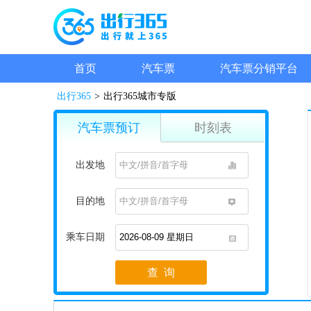
首页
汽车票
汽车票分销平台
出行365
>
出行365城市专版
汽车票预订
时刻表
出发地
1
目的地
1
乘车日期
1
查 询