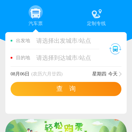
汽车票
定制专线
请选择出发城市/站点
出发地
请选择到达城市/站点
目的地
08月06日
(农历六月廿四)
星期四
今天
查 询