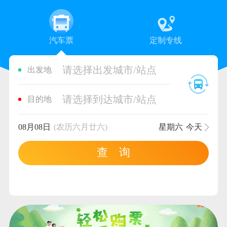
汽车票
定制专线
请选择出发城市/站点
出发地
请选择到达城市/站点
目的地
08月08日
(农历六月廿六)
星期六
今天
查 询