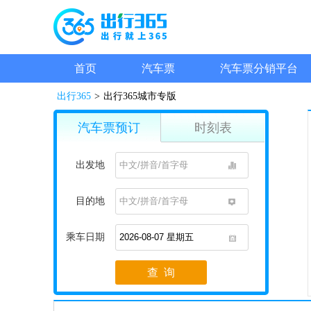
首页
汽车票
汽车票分销平台
出行365
>
出行365城市专版
汽车票预订
时刻表
出发地
1
目的地
1
乘车日期
1
查 询