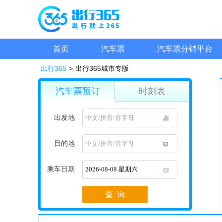
首页
汽车票
汽车票分销平台
出行365
>
出行365城市专版
汽车票预订
时刻表
出发地
1
目的地
1
乘车日期
1
查 询