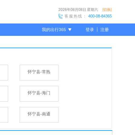
2026年08月08日
星期六
[切换]
客服热线：
400-08-84365
我的出行365
登录
注册
尊敬的会员
怀宁县-常熟
怀宁县-海门
怀宁县-南通