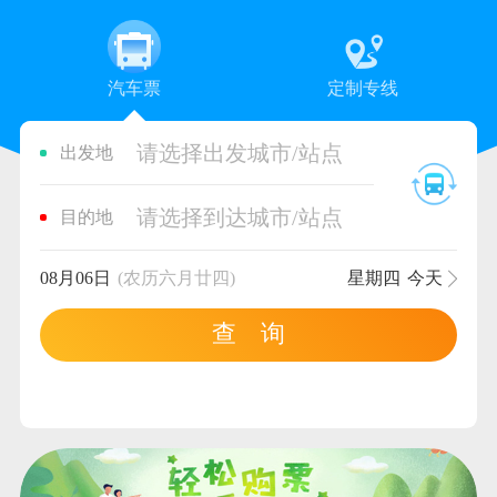
汽车票
定制专线
请选择出发城市/站点
出发地
请选择到达城市/站点
目的地
08月06日
(农历六月廿四)
星期四
今天
查 询