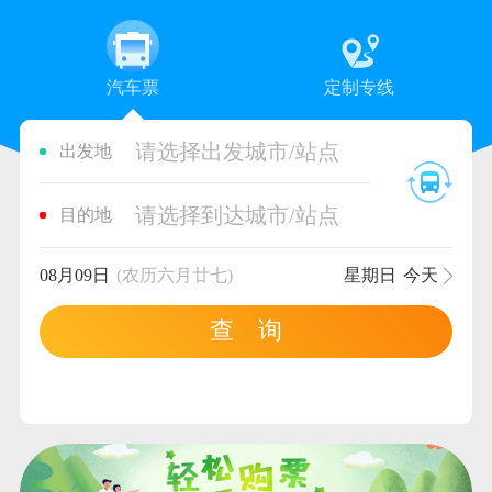
汽车票
定制专线
请选择出发城市/站点
出发地
请选择到达城市/站点
目的地
08月09日
(农历六月廿七)
星期日
今天
查 询