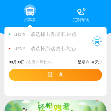
汽车票
定制专线
请选择出发城市/站点
出发地
请选择到达城市/站点
目的地
08月08日
(农历六月廿六)
星期六
今天
查 询