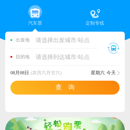
汽车票
定制专线
请选择出发城市/站点
出发地
请选择到达城市/站点
目的地
08月08日
(农历六月廿六)
星期六
今天
查 询