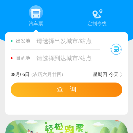
汽车票
定制专线
请选择出发城市/站点
出发地
请选择到达城市/站点
目的地
08月06日
(农历六月廿四)
星期四
今天
查 询