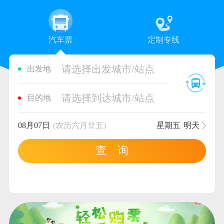
汽车票
定制专线
请选择出发城市/站点
出发地
请选择到达城市/站点
目的地
08月07日
(农历六月廿五)
星期五
明天
查 询