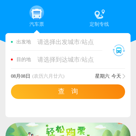
汽车票
定制专线
请选择出发城市/站点
出发地
请选择到达城市/站点
目的地
08月08日
(农历六月廿六)
星期六
今天
查 询