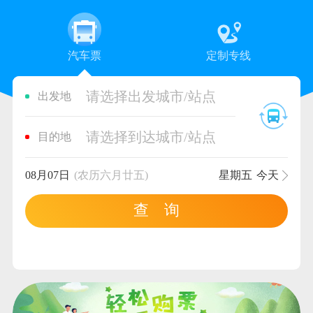
汽车票
定制专线
请选择出发城市/站点
出发地
请选择到达城市/站点
目的地
08月07日
(农历六月廿五)
星期五
今天
查 询