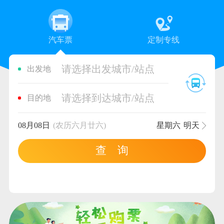
汽车票
定制专线
请选择出发城市/站点
出发地
请选择到达城市/站点
目的地
08月08日
(农历六月廿六)
星期六
明天
查 询