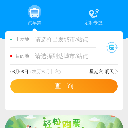
汽车票
定制专线
请选择出发城市/站点
出发地
请选择到达城市/站点
目的地
08月08日
(农历六月廿六)
星期六
明天
查 询