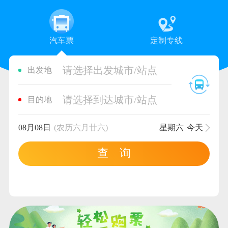
汽车票
定制专线
请选择出发城市/站点
出发地
请选择到达城市/站点
目的地
08月08日
(农历六月廿六)
星期六
今天
查 询