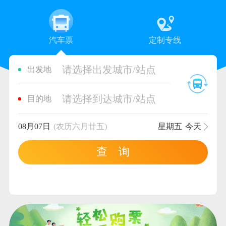
汽车票
定制专线
请选择出发城市/站点
出发地
请选择到达城市/站点
目的地
08月07日
(农历六月廿五)
星期五
今天
查 询