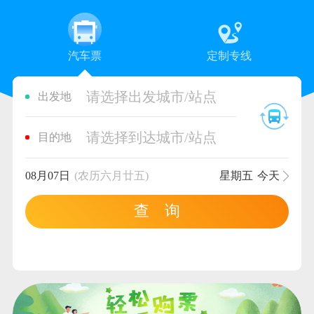
汽车票
定制专线
请选择出发城市/站点
出发地
请选择到达城市/站点
目的地
08月07日
(农历六月廿五)
星期五
今天
查 询