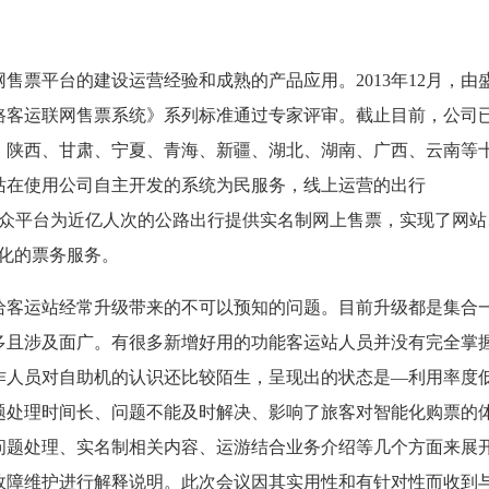
售票平台的建设运营经验和成熟的产品应用。2013年12月，由
路客运联网售票系统》系列标准通过专家评审。截止目前，公司
、陕西、甘肃、宁夏、青海、新疆、湖北、湖南、广西、云南等
运站在使用公司自主开发的系统为民服务，线上运营的出行
 APP以及微信公众平台为近亿人次的公路出行提供实名制网上售票，实现了网
元化的票务服务。
给客运站经常升级带来的不可以预知的问题。目前升级都是集合
多且涉及面广。有很多新增好用的功能客运站人员并没有完全掌
作人员对自助机的认识还比较陌生，呈现出的状态是—利用率度
题处理时间长、问题不能及时解决、影响了旅客对智能化购票的
问题处理、实名制相关内容、运游结合业务介绍等几个方面来展
故障维护进行解释说明。此次会议因其实用性和有针对性而收到