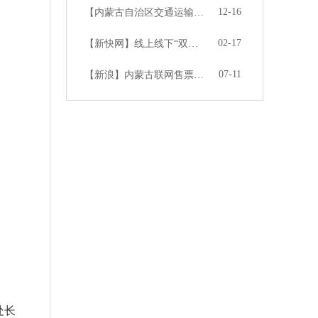
12-16
【内蒙古自治区交通运输管理局】内蒙古道路客运联网售票 助力客运行业迎来信息化新时代
02-17
【新快网】线上线下“双管齐下”，看Bus365如何打通联网售票市场的“任督二脉”
07-11
【新浪】内蒙古联网售票系统信息化培训交流会成功召开
处长