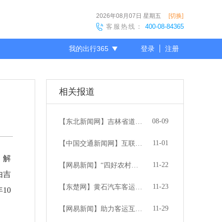
2026年08月07日
星期五
[切换]
客服热线：
400-08-84365
我的出行365
登录
注册
尊敬的会员
相关报道
08-09
【东北新闻网】吉林省道路客运联网售票系统培训班圆满召开
11-01
【中国交通新闻网】互联改变客运 ——联网售票促进道路客运转型升级
、解
11-22
【网易新闻】“四好农村路”运输服务工作现场会在湖北召开 联网售票工作获得高度赞许
由吉
11-23
【东楚网】黄石汽车客运站多渠道联网售票10月份网售量位居全省第一
10
11-29
【网易新闻】助力客运互联网+转型升级 盛威时代亮相道协年会