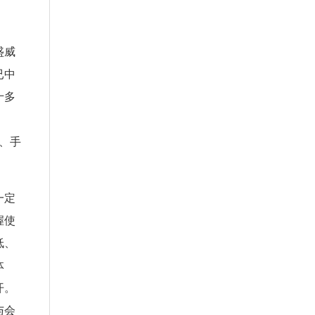
盛威
已中
十多
站、手
一定
握使
低、
体
开。
与会