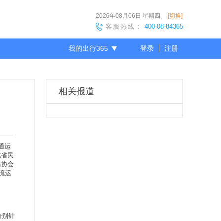
2026年08月06日
星期四
[切换]
客服热线：
400-08-84365
我的出行365
登录
注册
尊敬的会员
相关报道
通运
北省民
输协会
流运
分别针