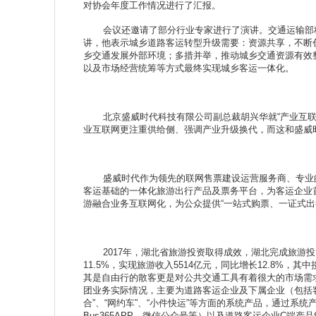
对协会年度工作情况进行了汇报。
会议还邀请了部分行业专家进行了演讲。交通运输部科
讲，他表示城乡道路客运转型升级需要：资源共享，不断
乡交通发展外部环境；多措并举，推动城乡交通资源有效
以及市场经营统筹等方式最终实现城乡客运一体化。
北京盛威时代科技有限公司副总裁胡兴华就“产业互联网
业互联网更注重供给侧、强调产业升级换代，而这和盛威
盛威时代作为领先的联网售票建设运营服务商、专业的
客运基础的一体化旅游出行产品及票务平台，为客运企业
游融合业务互联网化，为公众提供“一站式购票、一证式出
2017年，湖北省旅游投资取得成效，湖北完成旅游投资10
11.5%，实现旅游收入5514亿元，同比增长12.8%
其是自由行的散客更是对公共交通工具有着很大的市场需
团业务实际情况，主要为道路客运企业及下属企业（包括客
合”、“网约车”、“小件快运”等方面的系统产品，通过系
Bus365APP、微信公众号等）以及道路客运企业C