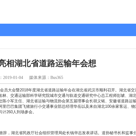
亮相湖北省道路运输年会想
：
2019-01-04
媒体来源：Bus365
会员大会暨2018年度湖北省道路运输年会在湖北省武汉市顺利召开。湖北省交
佑林、交通运输部科学研究院城市交通与轨道交通研究中心总工程师彭虓、湖
处陈小军主任、湖北省运输与物流协会第五届理事会长胡义铭、安徽省道路运
阿里巴巴集团飞猪旅行小交通事业部总经理华岳以及来自湖北100余家客运、物
计260人到场参会。
辞，湖北省民政厅社会组织管理局处长钱华志发表讲话。道协秘书长和监事