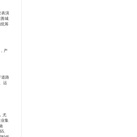
发表演
完善城
施统筹
，产
于道路
、运
，尤
企业集
融
65、
威时代