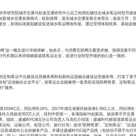
学研究院城市交通与轨道交通研究中心总工程师彭虓结合城乡客运转型升级
创新城乡交通发展模式；机制保障，落实城乡交通发展主体责任；政策引导，
整合，加强站场规划建设促进城乡客运网络衔接。通过管理体制统筹、基础设
”这一概念进行详细讲解，他表示，与消费互联网注重需求侧、强调流量不同
时代长期以来持续赋能道路客运企业，促进行业转型升级的初心是一致的。
定制客运平台建设运营服务商和创新的运游融合建设运营服务商，打造了基
首创“运游融合企业平台”，使客运企业能够用一套系统实现联网售票、定制客运
行”服务。
34亿元，同比增长16%。2017年湖北省接待旅游者6.39亿人次，同比增长
，其中接待入境旅游353万人次，排列中部第一，各项指标均创新高。旅游离不开交通
求。据此，盛威时代湖北分公司负责人马高红介绍道：盛威时代根据道路客运
运站、运输公司、租赁公司、旅行社等）提供“联网售票”、“定制客运”、“运游
统产品形成面向公众的服务产品，并通过盛威时代C端产品线（包括但不限于出行3
端产品线（同上）进行互联网运营，实现道路客企降本增效。此外，马总还介绍，盛