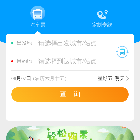
汽车票
定制专线
请选择出发城市/站点
出发地
请选择到达城市/站点
目的地
08月07日
(农历六月廿五)
星期五
明天
查 询