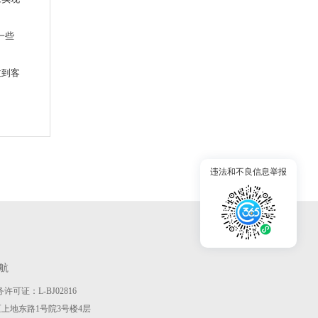
一些
拉到客
违法和不良信息举报
航
许可证：L-BJ02816
京市海淀区上地东路1号院3号楼4层