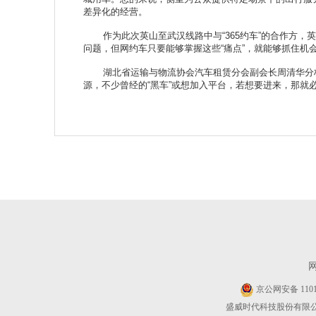
差异化的经营。
作为此次英山至武汉线路中与“365约车”的合作方，
问题，但网约车只要能够掌握这些“痛点”，就能够抓住机
湖北省运输与物流协会汽车租赁分会副会长周清华分析，城
源，不少曾经的“黑车”或想加入平台，若想要进来，那就
京公网安备 11010
盛威时代科技股份有限公司 Cop