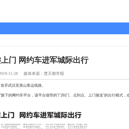
键上门 网约车进军城际出行
2019-11-28
媒体来源：楚天都市报
，首开武汉至英山客运线路。
5”旗下的网约车平台，该平台倡导的“门到门、点到点、上门接送”的出行模式，