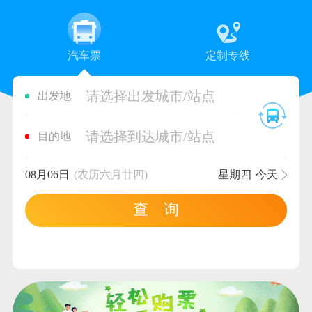
汽车票
定制专线
请选择出发城市/站点
出发地
请选择到达城市/站点
目的地
08月06日
(农历六月廿四)
星期四
今天
查 询