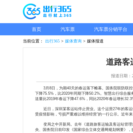
首页
汽车票
汽车票分销平台
当前位置：
出行365
>
媒体查询
>
媒体报道
道路客
报道日期：
3月8日，为期40天的春运落下帷幕。国务院联防联控机
下降75.5%，比2020年同期下降50.2%。智慧出行综合
送量比2019年春运下降47.6%，同比2020年春运增长
近日，深圳某客运站停止营业。这个运营27年的客运站
受疫情影响，亏损严重难以维持经营”的一行公示。近年
变局之中开新局。去年《道路旅客运输及客运站管理规
央、国务院日前印发《国家综合立体交通网规划纲要》，