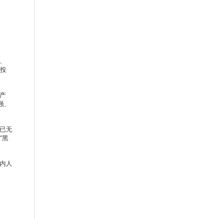
、
力投
产
强、
已无
“黑
内人