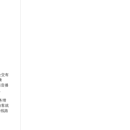
公交有
乘
语音播
。
务增
旅客就
一线路