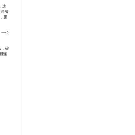
，达
，跨省
短，更
。一位
点，破
侧连