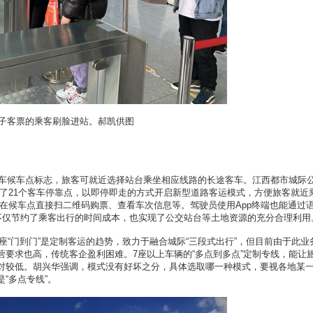
子客票的乘客刷脸进站。郝凯供图
候车点标志，旅客可就近选择站台乘坐相应线路的长途客车。江西都市城际
了21个客车停靠点，以即停即走的方式开启新型道路客运模式，方便旅客就近
在候车点直接扫二维码购票、查看车次信息等。驾驶员使用App终端也能通过
，不仅节约了乘客出行的时间成本，也实现了公交站台等土地资源的充分合理利用
门到门”是定制客运的趋势，致力于融合城际“三段式出行”，但目前由于此业
要求也高，传统客企盈利困难。7座以上车辆的“多点到多点”定制专线，能让
对较低。胡兴华强调，模式没有好坏之分，具体选取哪一种模式，要视各地某
“多点专线”。