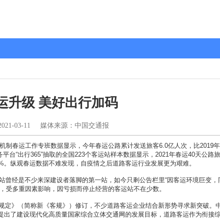
运升级 美好出行加码
2021-03-11
媒体来源：中国交通报
制春运工作专班数据显示，今年春运公路累计发送旅客6.0亿人次，比2019
服务平台“出行365”抽取的全国223个客运站样本数据显示，2021年春运40天公路
32.3%。纵观春运数据不难发现，自疫情之后道路客运行业发展更为艰难。
曾经是不少来深建设者落脚的第一站，如今只剩公告栏里“因客运环境巨变，
来，受多重因素影响，因亏损而停止经营的客运站不在少数。
定》（简称新《客规》）修订，不少道路客运企业结合新形势寻求新突破。
提出了建设现代化高质量国家综合立体交通网的发展目标，道路客运作为衔接