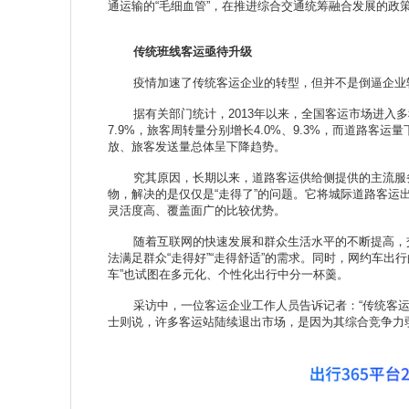
通运输的“毛细血管”，在推进综合交通统筹融合发展的政
传统班线客运亟待升级
疫情加速了传统客运企业的转型，但并不是倒逼企业
据有关部门统计，2013年以来，全国客运市场进入多种
7.9%，旅客周转量分别增长4.0%、9.3%，而道路客运量
放、旅客发送量总体呈下降趋势。
究其原因，长期以来，道路客运供给侧提供的主流服务方
物，解决的是仅仅是“走得了”的问题。它将城际道路客运出
灵活度高、覆盖面广的比较优势。
随着互联网的快速发展和群众生活水平的不断提高，交通
法满足群众“走得好”“走得舒适”的需求。同时，网约车出
车”也试图在多元化、个性化出行中分一杯羹。
采访中，一位客运企业工作人员告诉记者：“传统客运行
士则说，许多客运站陆续退出市场，是因为其综合竞争力