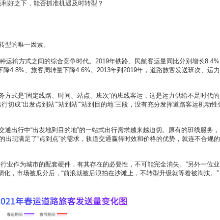
策利好之下，能否抓准机遇及时转型？
转型的唯一因素。
运输方式之间的综合竞争时代。2019年铁路、民航客运量同比分别增长8.4%
下降4.8%、旅客周转量下降4.6%。2013年到2019年，道路旅客发送班次、运
式是“固定线路、时间、站点、班次”的班线客运，这是运力供给不足时代的
行切成“出发点到站”“站到站”“站到目的地”三段，没有充分发挥道路客运机动性
出行中“出发地到目的地”的一站式出行需求越来越迫切。原有的班线服务，
行的出现满足了“点到点”的需求，轨道交通赢得时效和价格的优势，就连不合规的
业作为城市的配套硬件，有其存在的必要性，不可能完全消失。”另外一位业
弱化，市场被瓜分后，“前浪就被后浪拍在沙滩上，不转型升级就等着被淘汰。”