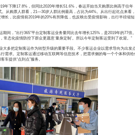
9年下降17.8%，但同比2020年增长51.6%，春运开始当天购票比例高于往年
式。从购票人群看，21—30岁人群比例最高，占比为44%。从出行起讫点来看
一定增长，比疫情前2019年的20%有所降低，也反映出受疫情影响，出行半径缩
“出行365”平台定制客运业务量同比去年增长125%，是2019年的77倍
，常态化疫情防控下群众更愿意‘量身定制’。所以今年定制客运受到了欢迎。”
大多把定制客运作为转型升级的重要手段。不少客运企业以需求导向为出发
化出行需求。定制客运通过移动互联网等信息技术，把需求侧的每一个个体和供给
客车提供“点到点”服务。