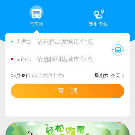
汽车票
定制专线
请选择出发城市/站点
出发地
请选择到达城市/站点
目的地
08月08日
(农历六月廿六)
星期六
今天
查 询